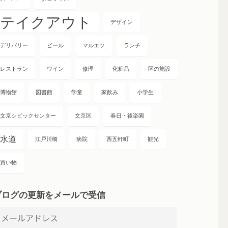
テイクアウト
デザイン
デリバリー
ビール
マルエツ
ランチ
レストラン
ワイン
修理
化粧品
区の施設
博物館
図書館
学童
家飲み
小学生
文京シビックセンター
文京区
春日・後楽園
水道
江戸川橋
病院
西五軒町
観光
買い物
ブログの更新をメールで受信
メ
ー