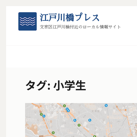
コ
江戸川橋プレス
ン
テ
文京区江戸川橋付近のローカル情報サイト
ン
ツ
へ
ス
キ
タグ:
小学生
ッ
プ
(Enter
を
押
す)