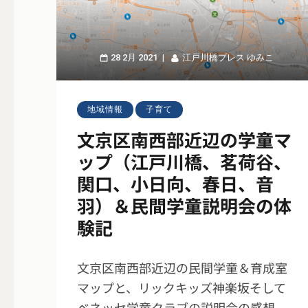
28 2月 2021
江戸川橋プレス ゆみこ
地域情報
子育て
文京区南西部近辺の学童マ
ップ（江戸川橋、茗荷谷、
関口、小日向、春日、音
羽）＆民間学童説明会の体
験記
文京区南西部近辺の民間学童＆育成室
マップと、リックキッズ神楽坂そして
ベネッセ学童クラブの説明会の感想。