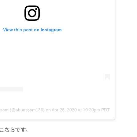
View this post on Instagram
essam (@abuessam136)
on
Apr 26, 2020 at 10:20pm PDT
こちらです。