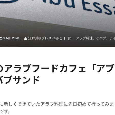
3 6月 2020
江戸川橋プレス ゆみこ
食
アラブ料理
、
ケバブ
、
テ
のアラブフードカフェ「アブ
バブサンド
に新しくできていたアラブ料理に先日初めて行ってみま
です。