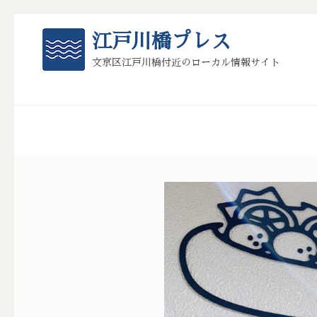
コ
江戸川橋プレス
ン
テ
文京区江戸川橋付近のローカル情報サイト
ン
ツ
へ
ス
キ
ッ
プ
(Enter
を
押
す)